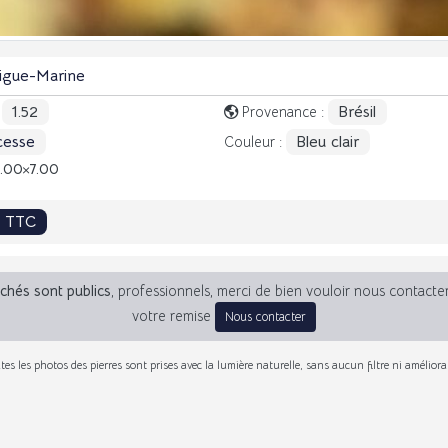
igue-Marine
1.52
Brésil
:
Provenance :
cesse
Bleu clair
Couleur :
7.00
7.00
€ TTC
fichés sont publics
, professionnels, merci de bien vouloir nous contacte
votre remise
Nous contacter
tes les photos des pierres sont prises avec la lumière naturelle, sans aucun filtre ni améliora