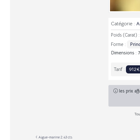
Catégorie :
A
Poids (Carat) 
Prin
Forme :
Dimensions : 
912
Tarif :
les prix af
Tou
Aigue-marine 2.43 cts