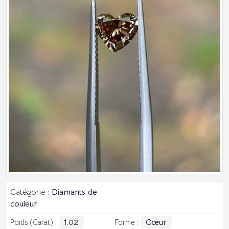
Catégorie :
Diamants de
couleur
1.02
Cœur
Poids (Carat) :
Forme :