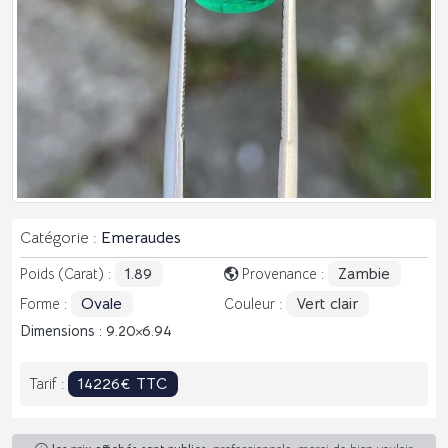
Catégorie :
Emeraudes
1.89
Zambie
Poids (Carat) :
Provenance :
Ovale
Vert clair
Forme :
Couleur :
Dimensions : 9.20
6.94
14226€ TTC
Tarif :