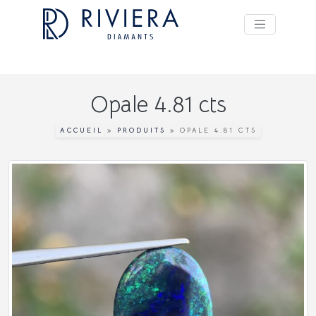
Opale 4.81 cts
ACCUEIL
»
PRODUITS
»
OPALE 4.81 CTS