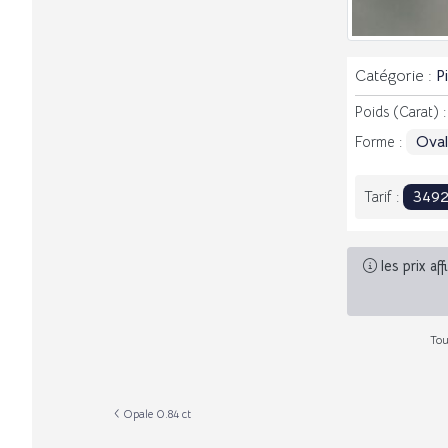
Catégorie :
P
Poids (Carat) 
Ova
Forme :
349
Tarif :
les prix af
Tou
Opale 0.84 ct