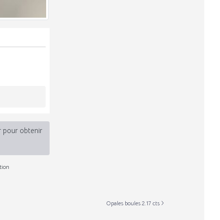
r pour obtenir
tion
Opales boules 2.17 cts