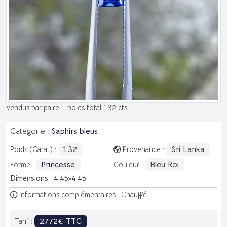
Vendus par paire – poids total 1.32 cts
Catégorie :
Saphirs bleus
1.32
Sri Lanka
Poids (Carat) :
Provenance :
Princesse
Bleu Roi
Forme :
Couleur :
Dimensions : 4.45
4.45
Informations complémentaires : Chauffé
2772€ TTC
Tarif :