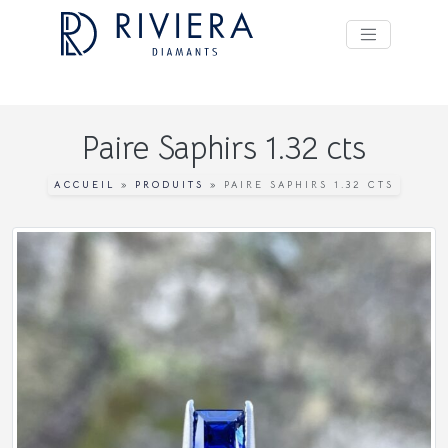
Paire Saphirs 1.32 cts
ACCUEIL
»
PRODUITS
»
PAIRE SAPHIRS 1.32 CTS