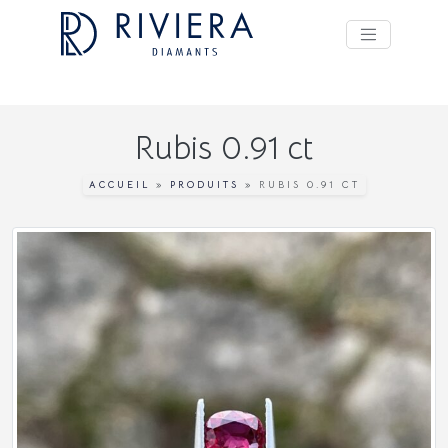
Rubis 0.91 ct
ACCUEIL
»
PRODUITS
»
RUBIS 0.91 CT