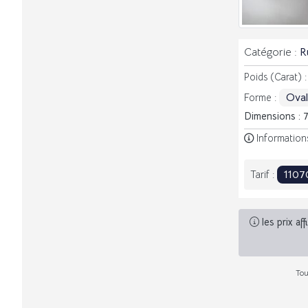
Catégorie :
R
Poids (Carat) 
Ova
Forme :
Dimensions : 
Informations
110
Tarif :
les prix af
Tou