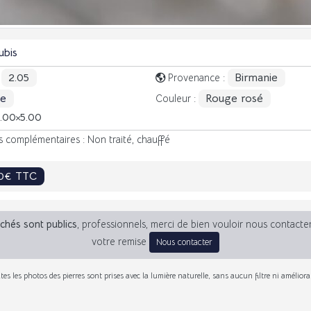
ubis
2.05
Birmanie
:
Provenance :
le
Rouge rosé
Couleur :
7.00
5.00
 complémentaires : Non traité, chauffé
70€ TTC
fichés sont publics
, professionnels, merci de bien vouloir nous contacte
votre remise
Nous contacter
tes les photos des pierres sont prises avec la lumière naturelle, sans aucun filtre ni améliora