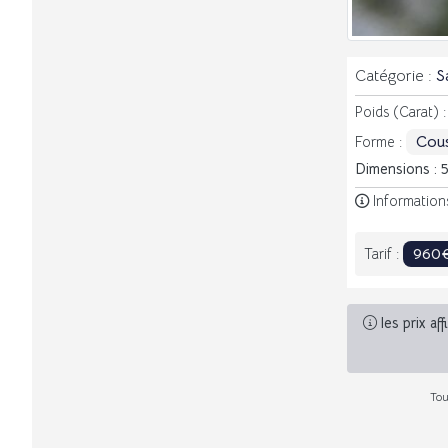
Catégorie :
S
Poids (Carat) 
Cous
Forme :
Dimensions : 
Information
960
Tarif :
les prix af
Tou