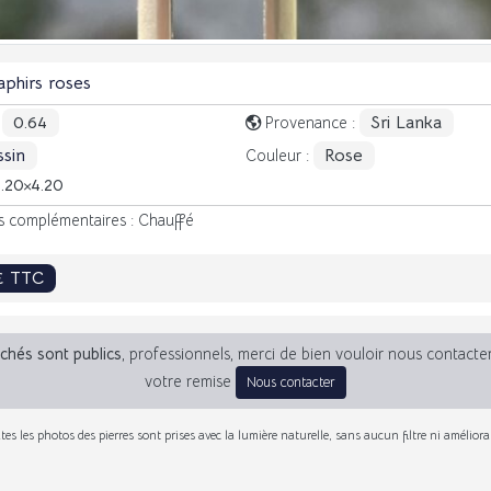
aphirs roses
0.64
Sri Lanka
:
Provenance :
sin
Rose
Couleur :
5.20
4.20
s complémentaires : Chauffé
€ TTC
fichés sont publics
, professionnels, merci de bien vouloir nous contacte
votre remise
Nous contacter
tes les photos des pierres sont prises avec la lumière naturelle, sans aucun filtre ni améliora