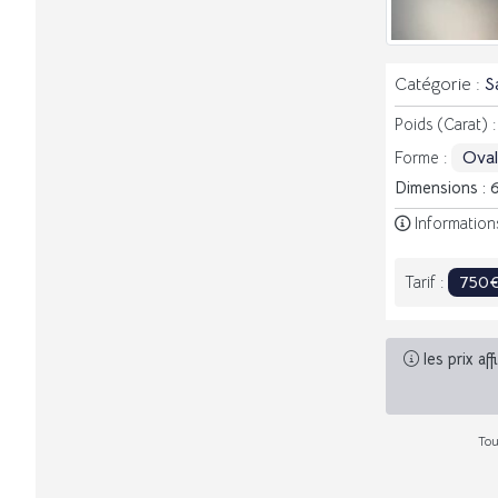
Catégorie :
S
Poids (Carat) 
Ova
Forme :
Dimensions : 
Information
750
Tarif :
les prix af
Tou