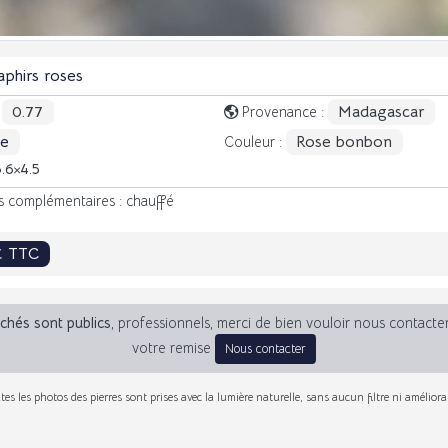
aphirs roses
0.77
Madagascar
:
Provenance :
le
Rose bonbon
Couleur :
6.6
4.5
s complémentaires : chauffé
€ TTC
fichés sont publics
, professionnels, merci de bien vouloir nous contacte
votre remise
Nous contacter
tes les photos des pierres sont prises avec la lumière naturelle, sans aucun filtre ni améliora