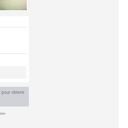
r pour obtenir
tion