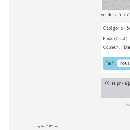
Vendus à l’unité
Catégorie :
S
Poids (Carat) 
Bl
Couleur :
nous
Tarif :
les prix af
Tou
Saphirs 1.80 mm