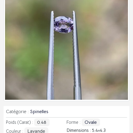
Catégorie :
Spinelles
0.48
Ovale
Poids (Carat) :
Forme :
Dimensions : 5.4
4.3
Lavande
Couleur :