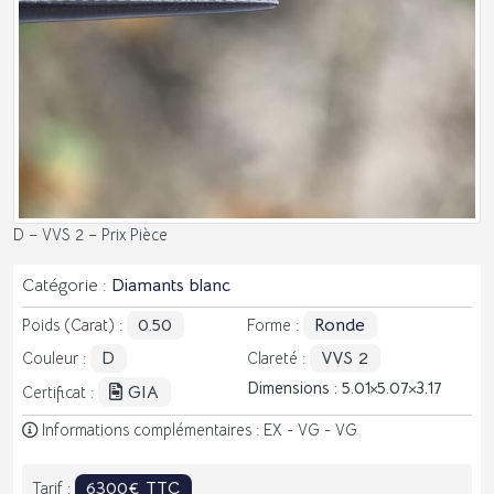
D – VVS 2 – Prix Pièce
Catégorie :
Diamants blanc
0.50
Ronde
Poids (Carat) :
Forme :
D
VVS 2
Couleur :
Clareté :
Dimensions : 5.01
5.07
3.17
GIA
Certificat :
Informations complémentaires : EX - VG - VG
6300€ TTC
Tarif :