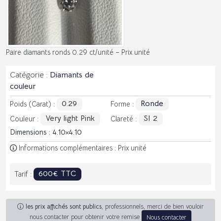
Paire diamants ronds 0.29 ct/unité – Prix unité
Catégorie :
Diamants de
couleur
0.29
Ronde
Poids (Carat) :
Forme :
Very light Pink
SI 2
Couleur :
Clareté :
Dimensions : 4.10
4.10
Informations complémentaires : Prix unité
600€ TTC
Tarif :
les prix affichés sont publics
, professionnels, merci de bien vouloir
nous contacter pour obtenir votre remise
Nous contacter