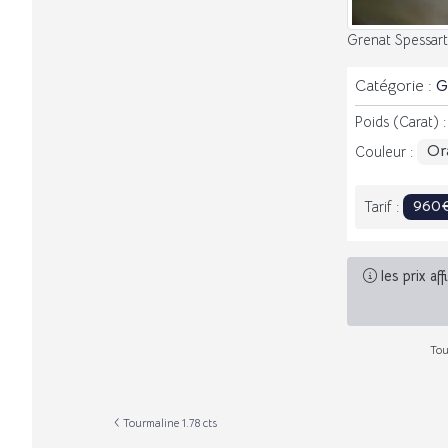
Grenat Spessart
Catégorie :
G
Poids (Carat) 
Or
Couleur :
960
Tarif :
les prix af
Tou
Tourmaline 1.78 cts