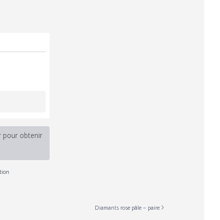
r pour obtenir
tion
Diamants rose pâle – paire