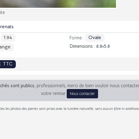
ite
renats
1.94
Ovale
:
Forme :
Dimensions : 8.8
5.8
ange
€ TTC
fichés sont publics
, professionnels, merci de bien vouloir nous contacte
votre remise
Nous contacter
tes les photos des pierres sont prises avec la lumière naturelle, sans aucun filtre ni améliora