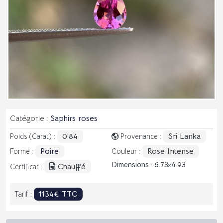
Catégorie :
Saphirs roses
0.84
Sri Lanka
Poids (Carat) :
Provenance :
Poire
Rose Intense
Forme :
Couleur :
Dimensions : 6.73
4.93
Chauffé
Certificat :
1134€ TTC
Tarif :