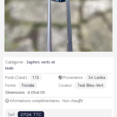
Catégorie :
Saphirs verts et
teals
1.13
Sri Lanka
Poids (Carat) :
Provenance :
Troïdia
Teal Bleu-Vert
Forme :
Couleur :
Dimensions : 6.05
6.05
Informations complémentaires : Non chauffé
2712€ TTC
Tarif :