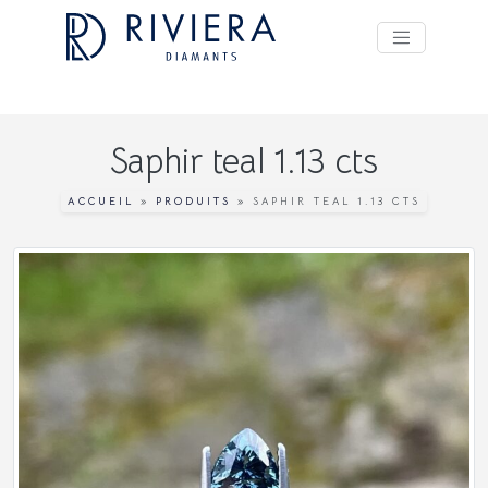
Saphir teal 1.13 cts
ACCUEIL
»
PRODUITS
»
SAPHIR TEAL 1.13 CTS