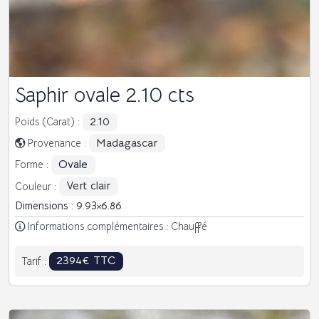
Saphir ovale 2.10 cts
2.10
Poids (Carat) :
Madagascar
Provenance :
Ovale
Forme :
Vert clair
Couleur :
Dimensions : 9.93
6.86
Informations complémentaires : Chauffé
2394€ TTC
Tarif :