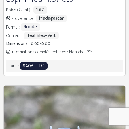
1.67
Poids (Carat) :
Madagascar
Provenance :
Ronde
Forme :
Teal Bleu-Vert
Couleur :
Dimensions : 6.60
6.60
Informations complémentaires : Non chauffé
840€ TTC
Tarif :