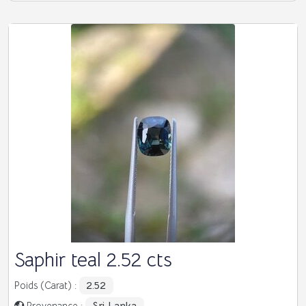
Saphir teal 2.52 cts
2.52
Poids (Carat) :
Sri Lanka
Provenance :