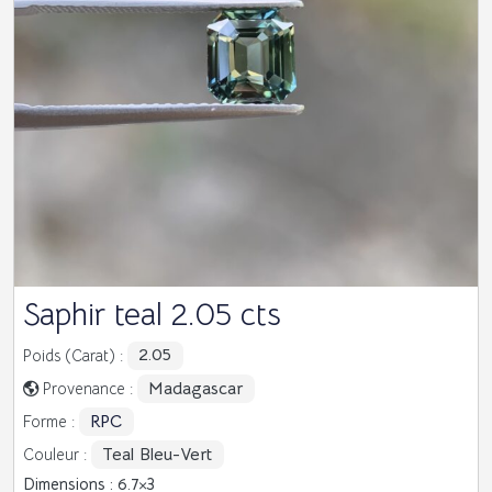
Saphir teal 2.05 cts
2.05
Poids (Carat) :
Madagascar
Provenance :
RPC
Forme :
Teal Bleu-Vert
Couleur :
Dimensions : 6.7
3