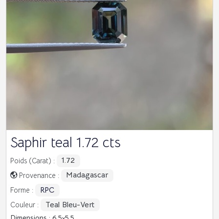
Saphir teal 1.72 cts
1.72
Poids (Carat) :
Madagascar
Provenance :
RPC
Forme :
Teal Bleu-Vert
Couleur :
Dimensions : 6.5
5.5