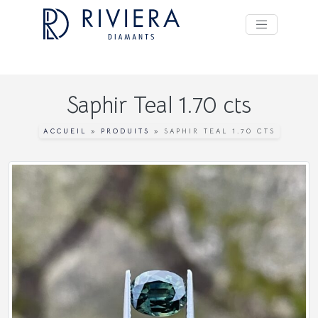
Saphir Teal 1.70 cts
ACCUEIL
»
PRODUITS
»
SAPHIR TEAL 1.70 CTS