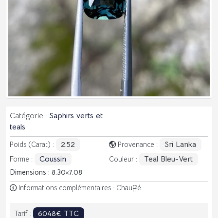
Catégorie :
Saphirs verts et
teals
2.52
Sri Lanka
Poids (Carat) :
Provenance :
Coussin
Teal Bleu-Vert
Forme :
Couleur :
Dimensions : 8.30
7.08
Informations complémentaires : Chauffé
6048€ TTC
Tarif :