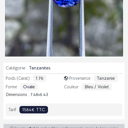
Catégorie :
Tanzanites
1.76
Tanzanie
Poids (Carat) :
Provenance :
Ovale
Bleu / Violet
Forme :
Couleur :
Dimensions : 7.48
6.43
1584€ TTC
Tarif :