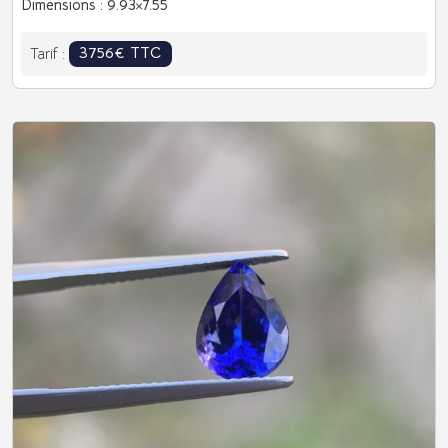
Dimensions : 9.93
7.55
3756€ TTC
Tarif :