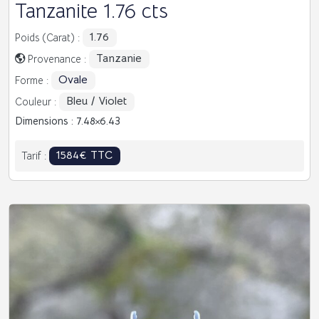
Tanzanite 1.76 cts
1.76
Poids (Carat) :
Tanzanie
Provenance :
Ovale
Forme :
Bleu / Violet
Couleur :
Dimensions : 7.48
6.43
1584€ TTC
Tarif :