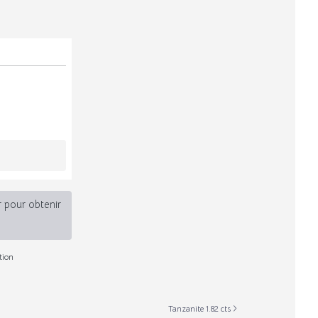
r pour obtenir
tion
Tanzanite 1.82 cts