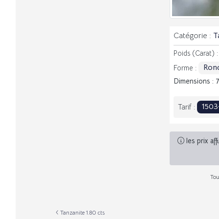
Catégorie :
T
Poids (Carat) 
Ron
Forme :
Dimensions : 
150
Tarif :
les prix af
Tou
Tanzanite 1.80 cts