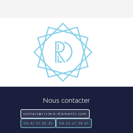
Nous contacter
contact@riviera-diamants.com
06.61.51.56.35
06.24.47.58.61