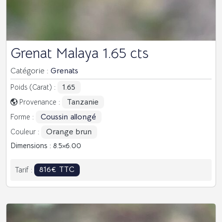
Grenat Malaya 1.65 cts
Catégorie :
Grenats
1.65
Poids (Carat) :
Tanzanie
Provenance :
Coussin allongé
Forme :
Orange brun
Couleur :
Dimensions : 8.5
6.00
816€ TTC
Tarif :