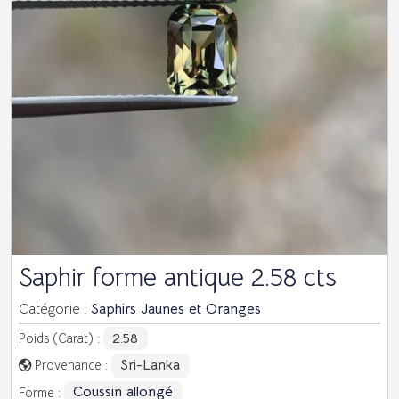
Saphir forme antique 2.58 cts
Catégorie :
Saphirs Jaunes et Oranges
2.58
Poids (Carat) :
Sri-Lanka
Provenance :
Coussin allongé
Forme :